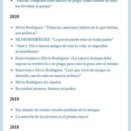
"Para mí, componer tiene mucho de juego, como cuando de niño
me llevaban al parque"
2020
Silvio Rodríguez: “Todas las canciones, hablen de lo que hablen,
son políticas”
SILVIO RODRÍGUEZ: “La poesía puede estar en todas partes”
“Aute y Vitico fueron amigos de toda la vida; es imposible
acostumbrarse’
Entrevistamos a Silvio Rodríguez: «La especie humana debe
superar su tendencia a ser plaga, para valer la pena ante sí misma»
Entrevista a Silvio Rodríguez: "Creo que vivir sin riesgos es
aburrido, mucho más en materia artística"
Silvio Rodríguez sin zapatos
Recuerdos intensos, buenos recuerdos
2019
Soy amante de ciertas virtudes perdidas de lo antiguo
La atención de los jóvenes es el premio mayor
2018