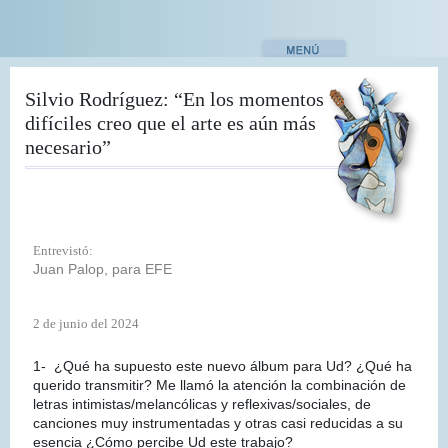
Pasar
al
contenido
principal
Silvio Rodríguez: “En los momentos
difíciles creo que el arte es aún más
necesario”
Entrevistó:
Juan Palop, para EFE
2 de junio del 2024
1- ¿Qué ha supuesto este nuevo álbum para Ud? ¿Qué ha
querido transmitir? Me llamó la atención la combinación de
letras intimistas/melancólicas y reflexivas/sociales, de
canciones muy instrumentadas y otras casi reducidas a su
esencia ¿Cómo percibe Ud este trabajo?