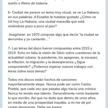
sueño
o
Reino de todavía
.
6- Ciudad me parece un tema muy visual, se ve La Habana
en sus palabras. A Eusebio le hubiese gustado ¿Cómo ve
Ud hoy La Habana, una ciudad maravilla que está
viniéndose poco a poco al piso?
Imagínese: en 1970 compuse algo que decía “la ciudad se
derrumba y yo cantando…”
7- Las letras del disco fueron compuestas entre 2015 y
2019. Echo en falta la visión de Silvio sobre cuestiones de la
actualidad cubana: la pandemia, los apagones, la escasez,
la inflación, la migración y la desesperanza ¿Sigue
componiendo? ¿Podemos esperar nuevos trabajos con
letras sobre esos temas?
Todos mis discos están hechos de canciones
mayoritariamente viejas. Nunca pude ser como Carlos
Puebla, que cada vez que pasaba algo hacía una crónica.
Nunca he tenido ese talento. Generalmente rumio bastante
lo que escribo. Así que no dudo que dentro de unos años,
en medio de una prosperidad inaudita, a mi me dé por
cantar desgracias. Debe ser karma.