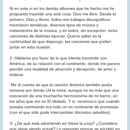
Ni en este ni en los demás albumes que he hecho me he
propuesto trasmitir una sola cosa. Dios me libre. Desde el
primero,
Días y flores
, todos mis trabajos discográficos
mezclaron temáticas, diversos tipos de música y
tratamientos de la música, y en todos, sin excepción, incluí
canciones de distintas épocas.
Quería saber
es la
continuidad de que dispongo; las canciones que preferí
juntar en esta ocasión.
2- Hábleme por favor de lo que intenta transmitir con
América, de su relación con el continente, donde me parece
percibir una dualidad de atracción y decepción, de amor y
tristeza.
Me di cuenta de que la canción
América
también podía
tomarse por donde Ud la toma, aunque no es más que una
evocación de una muchacha hermosísima de mi barrio, en
los años que viví en El Vedado. Y sí: reconozco que cuando
pasaba caminando era todo un un continente de promesas
(con el que sólo pude intercambiar discretos saluditos).
3- ¿De qué está advirtiendo en Viene la cosa? ¿Considera
que sigue siendo actual? Lo pregunto porque se escribió en