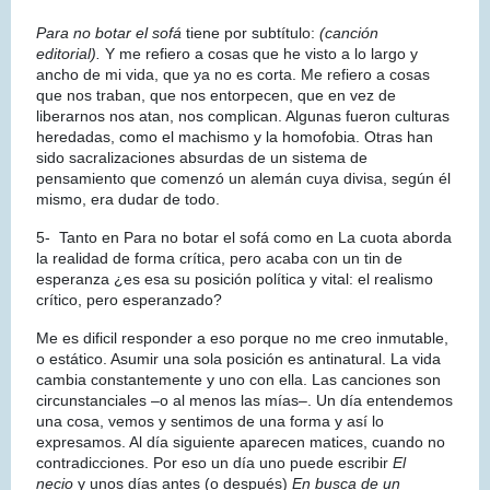
Para no botar el sofá
tiene por subtítulo:
(canción
editorial).
Y me refiero a cosas que he visto a lo largo y
ancho de mi vida, que ya no es corta. Me refiero a cosas
que nos traban, que nos entorpecen, que en vez de
liberarnos nos atan, nos complican. Algunas fueron culturas
heredadas, como el machismo y la homofobia. Otras han
sido sacralizaciones absurdas de un sistema de
pensamiento que comenzó un alemán cuya divisa, según él
mismo, era dudar de todo.
5- Tanto en Para no botar el sofá como en La cuota aborda
la realidad de forma crítica, pero acaba con un tin de
esperanza ¿es esa su posición política y vital: el realismo
crítico, pero esperanzado?
Me es dificil responder a eso porque no me creo inmutable,
o estático. Asumir una sola posición es antinatural. La vida
cambia constantemente y uno con ella. Las canciones son
circunstanciales –o al menos las mías–. Un día entendemos
una cosa, vemos y sentimos de una forma y así lo
expresamos. Al día siguiente aparecen matices, cuando no
contradicciones. Por eso un día uno puede escribir
El
necio
y unos días antes (o después)
En busca de un