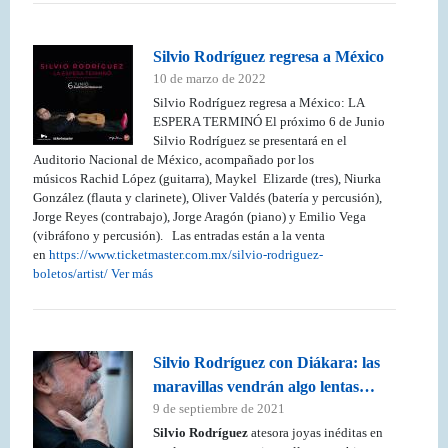
Silvio Rodríguez regresa a México
10 de marzo de 2022
Silvio Rodríguez regresa a México: LA
ESPERA TERMINÓ El próximo 6 de Junio
Silvio Rodríguez se presentará en el
Auditorio Nacional de México, acompañado por los
músicos Rachid López (guitarra), Maykel Elizarde (tres), Niurka
González (flauta y clarinete), Oliver Valdés (batería y percusión),
Jorge Reyes (contrabajo), Jorge Aragón (piano) y Emilio Vega
(vibráfono y percusión). Las entradas están a la venta
en
https://www.ticketmaster.com.mx/silvio-rodriguez-
boletos/artist/
Ver más
Silvio Rodríguez con Diákara: las
maravillas vendrán algo lentas…
9 de septiembre de 2021
Silvio Rodríguez
atesora joyas inéditas en