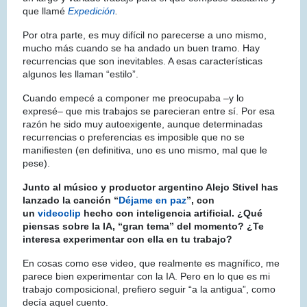
que llamé
Expedición
.
Por otra parte, es muy difícil no parecerse a uno mismo,
mucho más cuando se ha andado un buen tramo. Hay
recurrencias que son inevitables. A esas características
algunos les llaman “estilo”.
Cuando empecé a componer me preocupaba –y lo
expresé– que mis trabajos se parecieran entre sí. Por esa
razón he sido muy autoexigente, aunque determinadas
recurrencias o preferencias es imposible que no se
manifiesten (en definitiva, uno es uno mismo, mal que le
pese).
Junto al músico y productor argentino Alejo Stivel has
lanzado la canción “
Déjame en paz
”, con
un
videoclip
hecho con inteligencia artificial. ¿Qué
piensas sobre la IA, “gran tema” del momento? ¿Te
interesa experimentar con ella en tu trabajo?
En cosas como ese video, que realmente es magnífico, me
parece bien experimentar con la IA. Pero en lo que es mi
trabajo composicional, prefiero seguir “a la antigua”, como
decía aquel cuento.