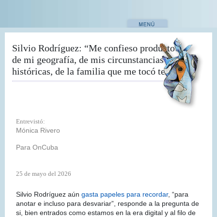
Pasar
al
contenido
principal
Silvio Rodríguez: “Me confieso producto
de mi geografía, de mis circunstancias
históricas, de la familia que me tocó tener”
Entrevistó:
Mónica Rivero
Para OnCuba
25 de mayo del 2026
Silvio Rodríguez aún
gasta papeles para recordar
, “para
anotar e incluso para desvariar”, responde a la pregunta de
si, bien entrados como estamos en la era digital y al filo de