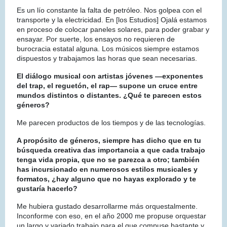
Es un lío constante la falta de petróleo. Nos golpea con el
transporte y la electricidad. En [los Estudios] Ojalá estamos
en proceso de colocar paneles solares, para poder grabar y
ensayar. Por suerte, los ensayos no requieren de
burocracia estatal alguna. Los músicos siempre estamos
dispuestos y trabajamos las horas que sean necesarias.
El diálogo musical con artistas jóvenes —exponentes
del trap, el reguetón, el rap— supone un cruce entre
mundos distintos o distantes. ¿Qué te parecen estos
géneros?
Me parecen productos de los tiempos y de las tecnologías.
A propósito de géneros, siempre has dicho que en tu
búsqueda creativa das importancia a que cada trabajo
tenga vida propia, que no se parezca a otro; también
has incursionado en numerosos estilos musicales y
formatos, ¿hay alguno que no hayas explorado y te
gustaría hacerlo?
Me hubiera gustado desarrollarme más orquestalmente.
Inconforme con eso, en el año 2000 me propuse orquestar
un largo y variado trabajo para el que compuse bastante y