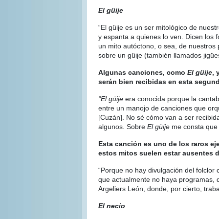
El güije
“El güije es un ser mitológico de nues
y espanta a quienes lo ven. Dicen los f
un mito autóctono, o sea, de nuestros
sobre un güije (también llamados jigüe
Algunas canciones, como
El güije
, 
serán bien recibidas en esta segun
“El güije
era conocida porque la cantaba
entre un manojo de canciones que or
[Cuzán]. No sé cómo van a ser recibid
algunos. Sobre
El güije
me consta que e
Esta canción es uno de los raros ej
estos mitos suelen estar ausentes 
“Porque no hay divulgación del folclor
que actualmente no haya programas, doc
Argeliers León, donde, por cierto, traba
El necio