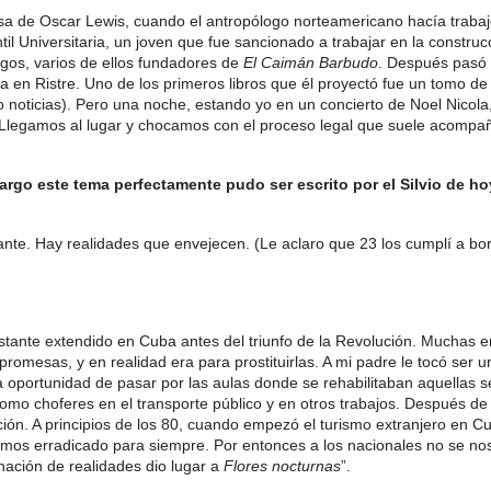
sa de Oscar Lewis, cuando el antropólogo norteamericano hacía trab
til Universitaria, un joven que fue sancionado a trabajar en la construcc
igos, varios de ellos fundadores de
El Caimán Barbudo
. Después pasó a
a en Ristre. Uno de los primeros libros que él proyectó fue un tomo de
ngo noticias). Pero una noche, estando yo en un concierto de Noel Nicola,
 Llegamos al lugar y chocamos con el proceso legal que suele acompaña
argo este tema perfectamente pudo ser escrito por el Silvio de ho
tante. Hay realidades que envejecen. (Le aclaro que 23 los cumplí a 
bastante extendido en Cuba antes del triunfo de la Revolución. Muchas
romesas, y en realidad era para prostituirlas. A mi padre le tocó ser u
a oportunidad de pasar por las aulas donde se rehabilitaban aquellas se
omo choferes en el transporte público y en otros trabajos. Después de
tución. A principios de los 80, cuando empezó el turismo extranjero en
íamos erradicado para siempre. Por entonces a los nacionales no se no
nación de realidades dio lugar a
Flores nocturnas
”.