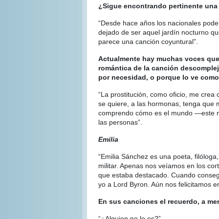
¿Sigue encontrando pertinente una
“Desde hace años los nacionales podem
dejado de ser aquel jardín nocturno qu
parece una canción coyuntural”.
Actualmente hay muchas voces que ha
romántica de la canción descompleji
por necesidad, o porque lo ve como
“La prostitución, como oficio, me crea 
se quiere, a las hormonas, tenga que me
comprendo cómo es el mundo —este mun
las personas”.
Emilia
“Emilia Sánchez es una poeta, filólog
militar. Apenas nos veíamos en los co
que estaba destacado. Cuando consegu
yo a Lord Byron. Aún nos felicitamos
En sus canciones el recuerdo, a men
“¿Alguien no lo es?”.