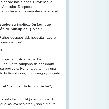
do desde hacía años. Previendo la
po Afrocuba. Después se
 la noche a la mañana desapareció el
esuelve su implicación (aunque
ón de principios, ¿lo es?
50 años después Ud. necesita hacerla
 como siempre”.
1?
 propagandísticamente. La
ó una fuerte campaña de descrédito
 su proyecto. Por otra parte, hay una
go de la Revolución, es enemigo y pagado
 el “caminando fui lo que fui”,
 ʽconflictos (de Ud.) con algunas de
 que los jóvenes eran y son el futuro.