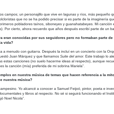
tros campos; un personajillo que vive en lagunas y ríos, más pequeño 
olcloristas que no se ha podido precisar si es parte de la imaginería que
 primeros pobladores taínos, siboneyes y guanahatabeyes. Mi canción e
s). Por cierto, ahora recuerdo que años después escribí parte de un ba
ya eran conocidas por sus seguidores pero no formaban parte de l
da vida?
 a menudo con guitarra. Después la incluí en un concierto con la Orqu
questó Juan Márquez y que llamamos
Suite del amor.
Este trabajo lo a
as estas canciones (no suelo hacerme ideas al respecto), aunque recu
s la canción (mía) preferida de mi sobrina Mariela”.
emplos en nuestra música de temas que hacen referencia a la mit
de nuestra música?
 campesino. Yo alcancé a conocer a Samuel Feijoó, pintor, poeta e inv
umentales y libros al respecto. No sé si seguirá funcionando el Instit
jó Noel Nicola”.