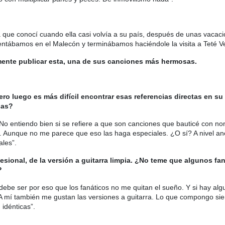
 que conocí cuando ella casi volvía a su país, después de unas vaca
ntábamos en el Malecón y terminábamos haciéndole la visita a Teté V
almente publicar esta, una de sus canciones más hermosas.
pero luego es más difícil encontrar esas referencias directas en s
sas?
o entiendo bien si se refiere a que son canciones que bauticé con no
. Aunque no me parece que eso las haga especiales. ¿O sí? A nivel an
les”.
sional, de la versión a guitarra limpia. ¿No teme que algunos fa
?
 debe ser por eso que los fanáticos no me quitan el sueño. Y si hay algu
A mí también me gustan las versiones a guitarra. Lo que compongo si
 idénticas”.