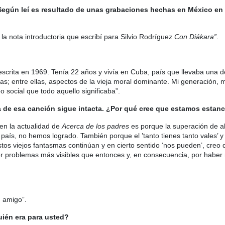
 Según leí es resultado de unas grabaciones hechas en México en 
n la nota introductoria que escribí para Silvio Rodríguez
Con Diákara”
.
scrita en 1969. Tenía 22 años y vivía en Cuba, país que llevaba una 
; entre ellas, aspectos de la vieja moral dominante. Mi generación, má
o social que todo aquello significaba”.
 de esa canción sigue intacta. ¿Por qué cree que estamos estan
en la actualidad de
Acerca de los padres
es porque la superación de a
aís, no hemos logrado. También porque el ʽtanto tienes tanto vales’ y 
tos viejos fantasmas continúan y en cierto sentido ‘nos pueden’, cre
er problemas más visibles que entonces y, en consecuencia, por haber 
n amigo”.
ién era para usted?