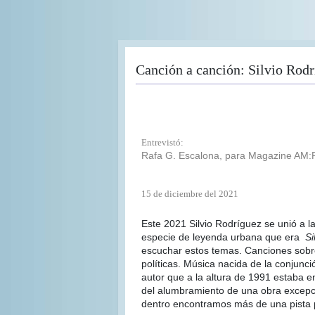
Pasar
al
contenido
principal
Canción a canción: Silvio Rod
Entrevistó:
Rafa G. Escalona, para Magazine AM:
15 de diciembre del 2021
Este 2021 Silvio Rodríguez se unió a l
especie de leyenda urbana que era
Si
escuchar estos temas. Canciones sobre 
políticas. Música nacida de la conjun
autor que a la altura de 1991 estaba e
del alumbramiento de una obra excepci
dentro encontramos más de una pista pa