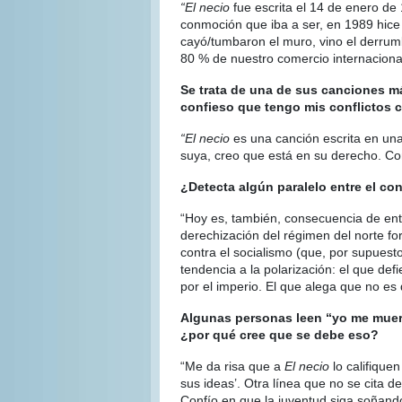
“El necio
fue escrita el 14 de enero d
conmoción que iba a ser, en 1989 hice
cayó/tumbaron el muro, vino el derrum
80 % de nuestro comercio internaciona
Se trata de una de sus canciones m
confieso que tengo mis conflictos c
“El necio
es una canción escrita en una
suya, creo que está en su derecho. Co
¿Detecta algún paralelo entre el co
“Hoy es, también, consecuencia de e
derechización del régimen del norte f
contra el socialismo (que, por supuest
tendencia a la polarización: el que def
por el imperio. El que alega que no es 
Algunas personas leen “yo me muero 
¿por qué cree que se debe eso?
“Me da risa que a
El necio
lo califique
sus ideas’. Otra línea que no se cita de
Confío en que la juventud siga soñand