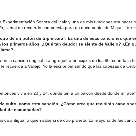
e Experimentación Sonora del Icaic y una de mis funciones era hacer 
do
, si mal no recuerdo compuesta para un documental de Miguel Torres
ctro de un bufón de triple cara”. Es una de esas canciones que e
n los primeros años. ¿Qué tan deudor se siente de Vallejo? ¿En qu
elarse?
en la canción original. La agregué a principios de los 90, cuando la f
le recuerda a Vallejo. Yo la escribí pensando que las cabezas de Cer
entonces vivía en 23 y 24, donde tenía un balcón desde donde miraba”
 de culto, como esta canción. ¿Cómo cree que recibirán cancione
dad de escucharlas?
a antigua; o quién sabe si de otro planeta. La mayoría de las cancio