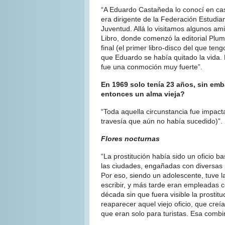
“A Eduardo Castañeda lo conocí en ca
era dirigente de la Federación Estudian
Juventud. Allá lo visitamos algunos am
Libro, donde comenzó la editorial Plum
final (el primer libro-disco del que te
que Eduardo se había quitado la vida.
fue una conmoción muy fuerte”.
En 1969 solo tenía 23 años, sin emb
entonces un alma vieja?
“Toda aquella circunstancia fue impac
travesía que aún no había sucedido)”.
Flores nocturnas
“La prostitución había sido un oficio 
las ciudades, engañadas con diversas p
Por eso, siendo un adolescente, tuve l
escribir, y más tarde eran empleadas c
década sin que fuera visible la prosti
reaparecer aquel viejo oficio, que cre
que eran solo para turistas. Esa combi