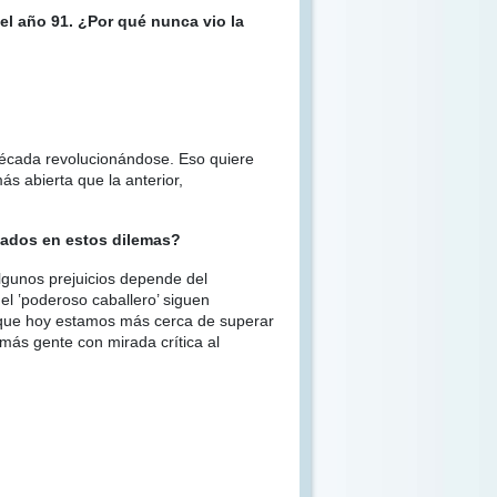
el año 91. ¿Por qué nunca vio la
década revolucionándose. Eso quiere
s abierta que la anterior,
cados en estos dilemas?
lgunos prejuicios depende del
el ʽpoderoso caballero’ siguen
o que hoy estamos más cerca de superar
más gente con mirada crítica al