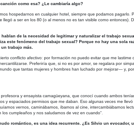
 canción como esa? ¿Le cambiaría algo?
os hospedarnos en cualquier hotel, siempre que podamos pagarlo. Por
e llegó a ser en los 80 (o al menos no es tan visible como entonces). 
blan de la necesidad de legitimar y naturalizar el trabajo sexua
za este fenómeno del trabajo sexual? Porque no hay una sola raz
 un trabajo más.
cierto conflicto afectivo: por formación no puedo evitar que me lastime 
rcantilizarse. Preferiría que, si no es por amor, se regalara por simpat
do que tantas mujeres y hombres han luchado por mejorar— y, por su
a, profesora y ensayista camagüeyana, que conocí cuando ambos tenía
rtos y espaciados permisos que me daban. Eso algunas veces me llevó
íamos vernos, caminábamos, íbamos al cine, intercambiábamos lectur
 en los cumpleaños y nos saludamos de vez en cuando”.
udo romántico, es una idea recurrente. ¿Es Silvio un evocador, 