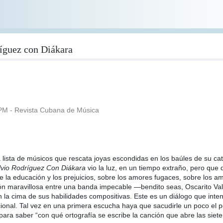
ríguez con Diákara
PM - Revista Cubana de Música
a lista de músicos que rescata joyas escondidas en los baúles de su c
lvio Rodríguez Con Diákara
vio la luz, en un tiempo extraño, pero que
la educación y los prejuicios, sobre los amores fugaces, sobre los am
ción maravillosa entre una banda impecable —bendito seas, Oscarito V
n la cima de sus habilidades compositivas. Este es un diálogo que inten
onal. Tal vez en una primera escucha haya que sacudirle un poco el p
ra saber “con qué ortografía se escribe la canción que abre las siete