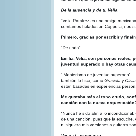
De la ausencia y de ti, Velia
“Velia Ramírez es una amiga mexicana
comíamos helados en Coppelia, nos se
Primero, gracias por escribir y fin
“De nada”.
Emilia, Velia, son personas reales, 
juventud superado o hay otras cau
“ʽManierismo de juventud superado’… N
también lo hice, como
Graciela
y
Olivia
están basadas en experiencias persona
Me gustaba más el tono crudo, confe
canción con la nueva orquestación
“Nunca he sido afín a lo incondicional;
de una canción, pues que la escuche. 
ni siquiera mis versiones a guitarra son
Venga la esperanza