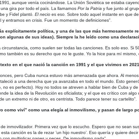
e 1991, aunque venía cocinándose. La Unión Soviética se estaba cayen
 una gira por todo el país. La llamamos
Por la Patria
y fue junto al gru
be y Fidel plantó.
El necio
es eso. Sobre todo aquel instante en que de
l y entramos en crisis. Fue un momento de definiciones”.
ás explícitamente política, y una de las que más hermosamente r
on algunas de sus ideas). Siempre la he leído como una declaraci
 circunstancia, como suelen ser todas las canciones. Es solo eso. Si 
mo también es su derecho que no le guste. Yo la hice para mí mismo,
ntexto en el que nació la canción en 1991 y el que vivimos en 202
ntonces, pero Cuba nunca estuvo más amenazada que ahora. Al menos
ortaleció a una derecha que ya avanzaba en todo el mundo. Esto gener
o, no es perfecto). Hoy no todos se atreven a hablar bien de Cuba y de
iende la idea de la Revolución es oficialista; y el que es crítico con al
de un extremo ni de otro, es centrista. Todo parece tener su cartelito”.
como viví” como una elegía al inmovilismo, y pasan de largo por
n de inmovilizador. Primera vez que lo escucho. Espero que no sean sus
 esta canción es la de rezar ʽun hijo nuestro’. Eso quería y quiere decir
o con multiplicar panes y peces. De inmovilismo nada”.