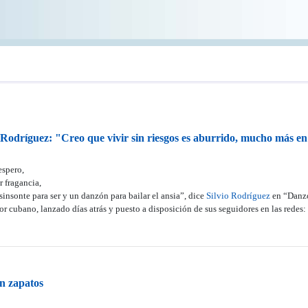
o Rodríguez: "Creo que vivir sin riesgos es aburrido, mucho más en
espero,
 fragancia,
sinsonte para ser y un danzón para bailar el ansia”, dice
Silvio Rodríguez
en “Danzó
r cubano, lanzado días atrás y puesto a disposición de sus seguidores en las redes: 
in zapatos