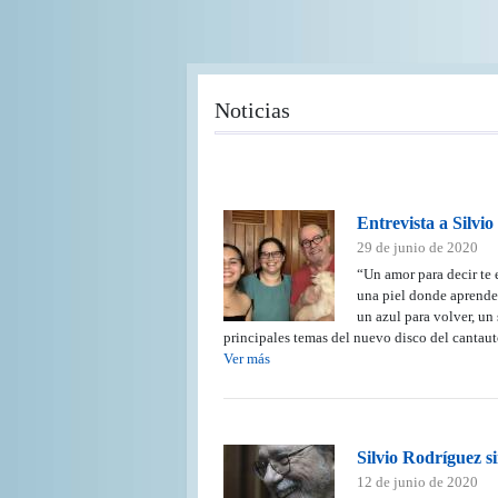
Pasar
al
contenido
principal
Noticias
Entrevista a Silvi
29 de junio de 2020
“Un amor para decir te 
una piel donde aprender
un azul para volver, un 
principales temas del nuevo disco del cantauto
Ver más
Silvio Rodríguez s
12 de junio de 2020