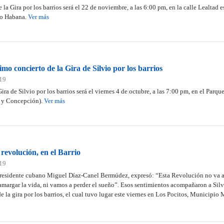
la Gira por los barrios será el 22 de noviembre, a las 6:00 pm, en la calle Lealtad e
ro Habana.
Ver más
mo concierto de la Gira de Silvio por los barrios
019
ira de Silvio por los barrios será el viernes 4 de octubre, a las 7:00 pm, en el Parque
n y Concepción).
Ver más
 revolución, en el Barrio
019
 presidente cubano Miguel Díaz-Canel Bermúdez, expresó: “Esta Revolución no va a d
margar la vida, ni vamos a perder el sueño”. Esos sentimientos acompañaron a Silv
 la gira por los barrios, el cual tuvo lugar este viernes en Los Pocitos, Municipio 