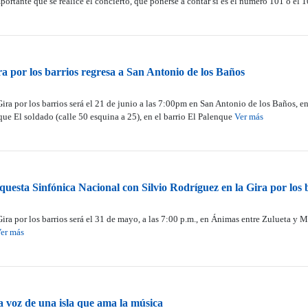
ortante que se realice el concierto, que ponerse a contar si es el número 101 o el 
ra por los barrios regresa a San Antonio de los Baños
Gira por los barrios será el 21 de junio a las 7:00pm en San Antonio de los Baños, en
rque El soldado (calle 50 esquina a 25), en el barrio El Palenque
Ver más
questa Sinfónica Nacional con Silvio Rodríguez en la Gira por los 
Gira por los barrios será el 31 de mayo, a las 7:00 p.m., en Ánimas entre Zulueta y 
er más
la voz de una isla que ama la música