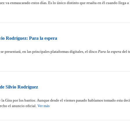
z va enmascarado estos días. Es lo único distinto que resalta en él cuando llega a l
vio Rodríguez: Para la espera
e presentará, en las principales plataformas digitales, el disco
Para la espera
del t
 de Silvio Rodríguez
 la Gira por los barrios: Aunque desde el viernes pasado habíamos tomado esta deci
echo el anuncio oficial.
Ver más