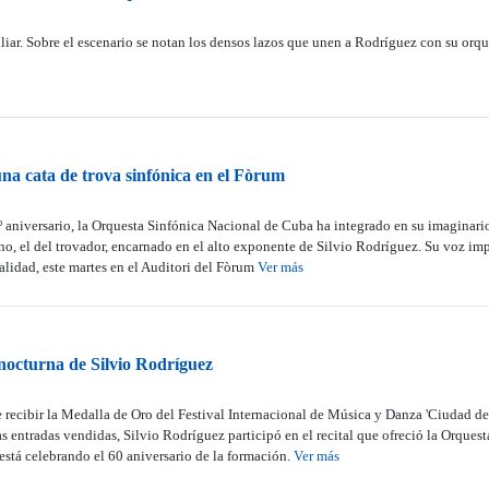
liar. Sobre el escenario se notan los densos lazos que unen a Rodríguez con su orq
una cata de trova sinfónica en el Fòrum
 aniversario, la Orquesta Sinfónica Nacional de Cuba ha integrado en su imaginari
ano, el del trovador, encarnado en el alto exponente de Silvio Rodríguez. Su voz im
ualidad, este martes en el Auditori del Fòrum
Ver más
nocturna de Silvio Rodríguez
 recibir la Medalla de Oro del Festival Internacional de Música y Danza 'Ciudad de 
as entradas vendidas, Silvio Rodríguez participó en el recital que ofreció la Orque
 está celebrando el 60 aniversario de la formación.
Ver más