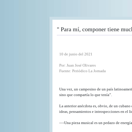
Pasar
al
contenido
principal
" Para mí, componer tiene muc
10 de junio del 2021
Por: Juan José Olivares
Fuente: Periódico La Jornada
Una vez, un campesino de un país latinoameri
sino que compartía lo que tenía”.
La anterior anécdota es, obvio, de un cubano
ideas, pensamientos e introspecciones en el li
—-Una pieza musical es un pedazo de energía