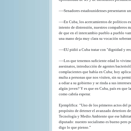
—-Senadores estadounidenses presentaron un 
—-En Cuba, los acercamientos de políticos es
intento de distensión, nuestros compañeros m
de que en el intercambio pueblo a pueblo vam
una mano deja muy clara su vocación soberan
—-EU pidió a Cuba tratar con "dignidad y resp
—-Los que tenemos suficiente edad lo vivimos
asesinatos, introducción de agentes bacteri
complacientes que había en Cuba; hoy aplica s
multa a personas que nos visiten, sin su permi
a odiar a su gobierno y se rinda a sus interes
algún joven? Y es que en Cuba, país en que la 
como cabría esperar.
Ejemplifica: “Uno de los primeros actos del 
propósito de detener el avanzado deterioro de
Tecnología y Medio Ambiente que ese hábitat 
diputado: nuestro socialismo es bueno pero per
digo lo que pienso.”