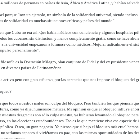
 millones de personas en países de Asia, África y América Latina, y habían salvado
el porque “son un ejemplo, un símbolo de la solidaridad universal, siendo incluso u
tes de solidaridad en muchas situaciones críticas y países del mundo”.
s en que Cuba no era así. Que había médicos con conciencia y algunos hospitales pú
odos los cubanos, sin distinción, y menos completamente gratis, como se hace ahora.
o a la universidad empezaron a formarse como médicos. Mejorar radicalmente el sist
 impulsó personalmente”.
filosofía es la Operación Milagro, plan conjunto de Fidel y del ex presidente vene
 en diversos países de Latinoamérica.
a activo pero con gran esfuerzo, por las carencias que nos impone el bloqueo del 
loqueo?
 que todos nuestros males son culpa del bloqueo. Pero también los que piensan que
turas, como ya dije, numerosos matices. Mi opinión es que el bloqueo influye eno
 nuestras desgracias son sólo culpa nuestra, ya hubieran levantado el bloqueo para
luso, en las elecciones estadounidenses. Eso es lo que mantiene viva esa especie de
 pública. O sea, un gran negocio. Yo pienso que si bajo el bloqueo más cruel hemo
é no seríamos capaces si viviéramos en paz, con las mismas oportunidades de los de
te, como somos.