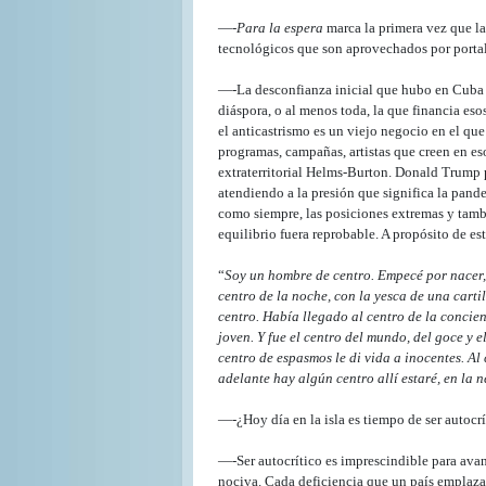
—-
Para la espera
marca la primera vez que la
tecnológicos que son aprovechados por portal
—-La desconfianza inicial que hubo en Cuba c
diáspora, o al menos toda, la que financia eso
el anticastrismo es un viejo negocio en el qu
programas, campañas, artistas que creen en es
extraterritorial Helms-Burton. Donald Trump p
atendiendo a la presión que significa la pan
como siempre, las posiciones extremas y tamb
equilibrio fuera reprobable. A propósito de e
“
Soy un hombre de centro. Empecé por nacer, 
centro de la noche, con la yesca de una cart
centro. Había llegado al centro de la concie
joven. Y fue el centro del mundo, del goce y e
centro de espasmos le di vida a inocentes. Al
adelante hay algún centro allí estaré, en la
—-¿Hoy día en la isla es tiempo de ser autocr
—-Ser autocrítico es imprescindible para avan
nociva. Cada deficiencia que un país emplaza