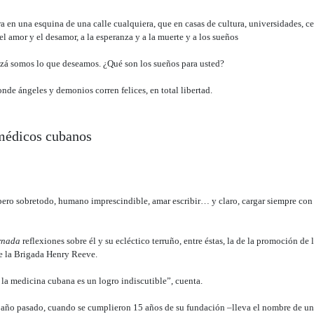
a en una esquina de una calle cualquiera, que en casas de cultura, universidades, cen
el amor y el desamor, a la esperanza y a la muerte y a los sueños
izá somos lo que deseamos. ¿Qué son los sueños para usted?
e ángeles y demonios corren felices, en total libertad.
 médicos cubanos
ta, pero sobretodo, humano imprescindible, amar escribir… y claro, cargar siempre c
rnada
reflexiones sobre él y su ecléctico terruño, entre éstas, la de la promoción d
de la Brigada Henry Reeve.
la medicina cubana es un logro indiscutible”, cuenta.
l año pasado, cuando se cumplieron 15 años de su fundación –lleva el nombre de u