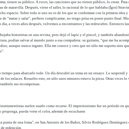
ma, tienen su público. A veces, las canciones que no tienen público, lo crean. Par
 de maravilla. Después, viene el taller, lo racional de lo que hablaba (Ígor) Strav
cho espacio. Sobre todo si uno no es de los que se conforman con la primera idea y g
z de “matar y salar”, prefiero complicarme, no tengo prisa en poner punto final. 
 día, a veces años después, volvemos a encontrarnos y las redescubro. Entonces las
jaba historietas en una revista, pero dejó el lapiz y el pincel, y también abandonó
ritura, podían salvar al mundo junto a esa compañera: su guitarra, “que me ha acom
adizo, aunque nunca ingrato. Ella me conoce y creo que no sólo me soporta sino q
o”.
tiempo para abarcarlo todo. Un día descubrí un tema en un ensayo. Lo suspendí y m
 de los enlaces. Resuelto esto, en sólo unos minutos estuvo la pieza. Otras veces lo
, también sus recompensas.
 instrumentistas suelen usarlo como recurso. El impresionismo fue un período en que
 proponga, pueda verse el color, además de escucharse.
 la punta de una loma”, en San Antonio de los Baños, Silvio Rodríguez Domínguez 
a de redención.