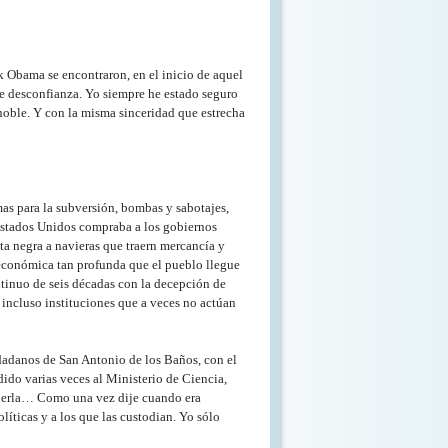
 Obama se encontraron, en el inicio de aquel
e desconfianza. Yo siempre he estado seguro
noble. Y con la misma sinceridad que estrecha
as para la subversión, bombas y sabotajes,
Estados Unidos compraba a los gobiernos
ta negra a navieras que traern mercancía y
is económica tan profunda que el pueblo llegue
ontinuo de seis décadas con la decepción de
e incluso instituciones que a veces no actúan
dadanos de San Antonio de los Baños, con el
ido varias veces al Ministerio de Ciencia,
haberla… Como una vez dije cuando era
líticas y a los que las custodian. Yo sólo