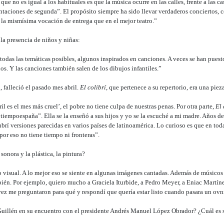
que no es igual a los habituales es que la música ocurre en las calles, frente a las 
taciones de segunda”. El propósito siempre ha sido llevar verdaderos conciertos, 
 la mismísima vocación de entrega que en el mejor teatro.”
la presencia de niños y niñas:
todas las temáticas posibles, algunos inspirados en canciones. A veces se han puesto
ños. Y las canciones también salen de los dibujos infantiles.”
 falleció el pasado mes abril.
El colibrí
, que pertenece a su repertorio, era una piez
ril es el mes más cruel’, el pobre no tiene culpa de nuestras penas. Por otra parte,
El 
tiempoespaña”. Ella se la enseñó a sus hijos y yo se la escuché a mi madre. Años de
ubrí versiones parecidas en varios países de latinoamérica. Lo curioso es que en toda
por eso no tiene tiempo ni fronteras”.
onora y la plástica, la pintura?
lo visual. A lo mejor eso se siente en algunas imágenes cantadas. Además de músico
ién. Por ejemplo, quiero mucho a Graciela Iturbide, a Pedro Meyer, a Eniac Martín
ez me preguntaron para qué y respondí que quería estar listo cuando pasara un ovn
uillén en su encuentro con el presidente Andrés Manuel López Obrador? ¿Cuál es 