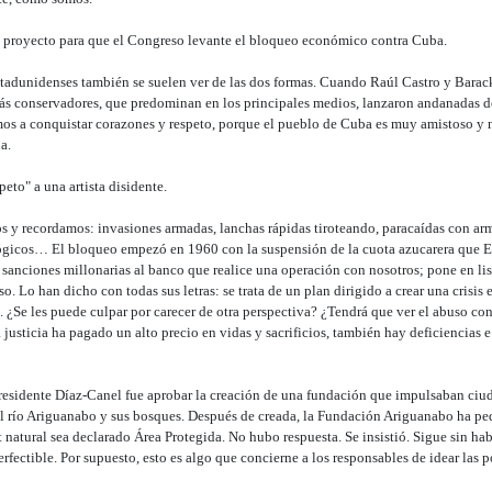
proyecto para que el Congreso levante el bloqueo económico contra Cuba.
tadunidenses también se suelen ver de las dos formas. Cuando Raúl Castro y Barack
ás conservadores, que predominan en los principales medios, lanzaron andanadas d
os a conquistar corazones y respeto, porque el pueblo de Cuba es muy amistoso y 
a.
eto" a una artista disidente.
 y recordamos: invasiones armadas, lanchas rápidas tiroteando, paracaídas con arm
ológicos… El bloqueo empezó en 1960 con la suspensión de la cuota azucarera que 
anciones millonarias al banco que realice una operación con nosotros; pone en lis
so. Lo han dicho con todas sus letras: se trata de un plan dirigido a crear una cris
es. ¿Se les puede culpar por carecer de otra perspectiva? ¿Tendrá que ver el abuso c
justicia ha pagado un alto precio en vidas y sacrificios, también hay deficiencias 
presidente Díaz-Canel fue aprobar la creación de una fundación que impulsaban ciu
l río Ariguanabo y sus bosques. Después de creada, la Fundación Ariguanabo ha ped
natural sea declarado Área Protegida. No hubo respuesta. Se insistió. Sigue sin 
fectible. Por supuesto, esto es algo que concierne a los responsables de idear las po