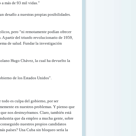
 a más de 93 mil vidas.”
n desafío a nuestras propias posibilidades.
blicos, pero “ni remotamente podían ofrecer
 A partir del triunfo revolucionario de 1959,
ema de salud. Fundar la investigación
zolano Hugo Chávez, la cual ha devuelto la
gobierno de los Estados Unidos”.
 todo es culpa del gobierno, por ser
rmemente en nuestros problemas. Y pienso que
 que nos destruyéramos. Claro, también está
 industria que da empleo a mucha gente, sobre
s conseguido nuestros propios candidatos
más países? Una Cuba sin bloqueo sería la