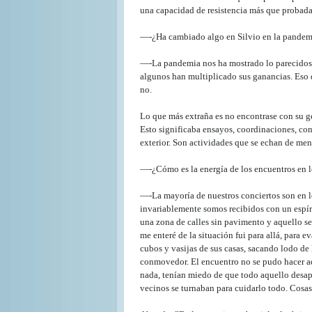
una capacidad de resistencia más que probadas;
—-¿Ha cambiado algo en Silvio en la pandem
—-La pandemia nos ha mostrado lo parecidos q
algunos han multiplicado sus ganancias. Eso q
no.
Lo que más extraña es no encontrase con su ge
Esto significaba ensayos, coordinaciones, co
exterior. Son actividades que se echan de men
—-¿Cómo es la energía de los encuentros en l
—-La mayoría de nuestros conciertos son en l
invariablemente somos recibidos con un espíri
una zona de calles sin pavimento y aquello se
me enteré de la situación fui para allá, para 
cubos y vasijas de sus casas, sacando lodo d
conmovedor. El encuentro no se pudo hacer aq
nada, tenían miedo de que todo aquello desapa
vecinos se turnaban para cuidarlo todo. Cosa