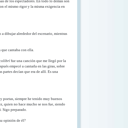
casas de los espectadores. En todo lo demás son
con el mismo rigor y la misma exigencia en
 a dibujar alrededor del escenario, mientras
a que cantaba con ella.
colibrí
fue una canción que me llegó por la
spués empecé a cantarla en las giras, sobre
s partes decían que era de allí. Es una
s y poetas, siempre he tenido muy buenos
ez, quien no hace mucho se nos fue, siendo
i. Sigo preparado.
su opinión de él?