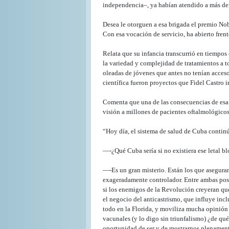
independencia–, ya habían atendido a más de 4
Desea le otorguen a esa brigada el premio Nob
Con esa vocación de servicio, ha abierto fren
Relata que su infancia transcurrió en tiempo
la variedad y complejidad de tratamientos a t
oleadas de jóvenes que antes no tenían acces
científica fueron proyectos que Fidel Castro
Comenta que una de las consecuencias de esa 
visión a millones de pacientes oftalmológicos
“Hoy día, el sistema de salud de Cuba continú
—-¿Qué Cuba sería si no existiera ese letal b
—-Es un gran misterio. Están los que aseguran
exageradamente controlador. Entre ambas pos
si los enemigos de la Revolución creyeran que
el negocio del anticastrismo, que influye inc
todo en la Florida, y moviliza mucha opinión
vacunales (y lo digo sin triunfalismo) ¿de qu
oportunidad de ser y de mostrarnos plenamen