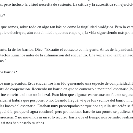
 pero incluso la virtud necesita de sustento. La crítica y la autocrítica son ejercici
ia?
ue somos, sobre todo en algo tan básico como la fragilidad biológica. Pero la verd
uiere decir que, aún con el miedo que nos empareja, la vida sigue siendo más prom
nte, la de los barrios. Dice: “Extraño el contacto con la gente. Antes de la pandem
ntactos humanos antes de la culminación del encuentro. Una vez al año también hací
os.”
os barrios?
os más precarios. Esos encuentros han ido generando una especie de complicidad. La
tu de cooperación. Recuerdo un barrio en que se comenzó a montar el escenario, boc
 fue convirtiendo en un lodazal. Esto hizo que algunas estructuras no fueran segur
evaluar si habría que posponer o no. Cuando llegué, ví que los vecinos del barrio, i
e las bases del escenario. Estaban muy preocupados porque por aquella situación se
uel día, porque el agua continuó, pero prometimos hacerlo tan pronto se pudiera.
reciera. Y no movimos ni un solo recurso, hasta que el tiempo nos permitió realizar
s así nos han pasado muchas.