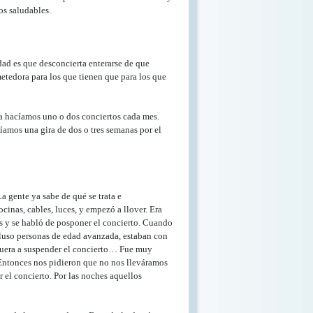
os saludables.
ad es que desconcierta enterarse de que
etedora para los que tienen que para los que
ia hacíamos uno o dos conciertos cada mes.
amos una gira de dos o tres semanas por el
 gente ya sabe de qué se trata e
inas, cables, luces, y empezó a llover. Era
as y se habló de posponer el concierto. Cuando
ncluso personas de edad avanzada, estaban con
 fuera a suspender el concierto… Fue muy
 Entonces nos pidieron que no nos lleváramos
 el concierto. Por las noches aquellos