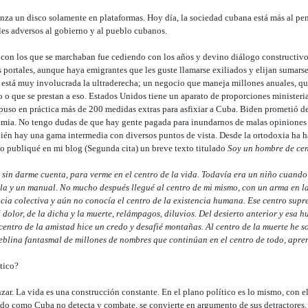
nza un disco solamente en plataformas. Hoy día, la sociedad cubana está más al pen
es adversos al gobierno y al pueblo cubanos.
on los que se marchaban fue cediendo con los años y devino diálogo constructivo 
s portales, aunque haya emigrantes que les guste llamarse exiliados y elijan sumars
e está muy involucrada la ultraderecha; un negocio que maneja millones anuales, que
o o que se prestan a eso. Estados Unidos tiene un aparato de proporciones ministeri
uso en práctica más de 200 medidas extras para asfixiar a Cuba. Biden prometió de
demia. No tengo dudas de que hay gente pagada para inundarnos de malas opiniones y
ién hay una gama intermedia con diversos puntos de vista. Desde la ortodoxia ha h
sto publiqué en mi blog (Segunda cita) un breve texto titulado
Soy un hombre de ce
sin darme cuenta, para verme en el centro de la vida. Todavía era un niño cuand
illa y un manual. No mucho después llegué al centro de mi mismo, con un arma en 
ncia colectiva y aún no conocía el centro de la existencia humana. Ese centro sup
l dolor, de la dicha y la muerte, relámpagos, diluvios. Del desierto anterior y esa 
 centro de la amistad hice un credo y desafié montañas. Al centro de la muerte he so
 neblina fantasmal de millones de nombres que continúan en el centro de todo, apr
ítico?
zar. La vida es una construcción constante. En el plano político es lo mismo, con 
do como Cuba no detecta y combate, se convierte en argumento de sus detractores.