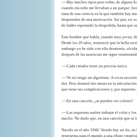
—-Hay muchos tipos pero todas, de alguna for
cuando era niño me llevaban a un parque: horas
trata de una ciencia en la que también hay mu
desprenden de una motivación. Así que, en ve
de limbo esperando la despedida, hasta que un
Este hombre que habla, cuando muy joven, dibu
Desde los 20 años, sentenció que la bella esc
embargo yo he sido con ella desatento, olvid
después de las ausencias me sigue enamorand
—-Cada creador tiene un proceso único.
—-Yo no tengo un algoritmo. A veces necesito 
dos. Pero demoré tres meses en la articulación
que tiene sus complicaciones y, por supuesto
—-En una canción, ¿se pueden ver colores?
—-Las orquestas suelen trabajar el color y los
mucho. No dudo que, en una canción que se lo
Nacido en el año 1946 “donde hay un río, en
representa para el mundo a una efigie creativ