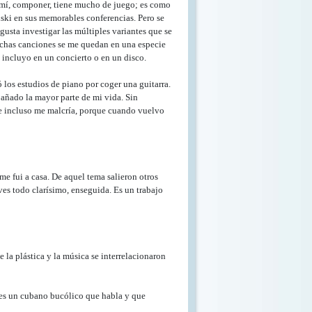
a mí, componer, tiene mucho de juego; es como
inski en sus memorables conferencias. Pero se
usta investigar las múltiples variantes que se
Muchas canciones se me quedan en una especie
 incluyo en un concierto o en un disco.
 los estudios de piano por coger una guitarra.
pañado la mayor parte de mi vida. Sin
ue incluso me malcría, porque cuando vuelvo
e fui a casa. De aquel tema salieron otros
 ves todo clarísimo, enseguida. Es un trabajo
 la plástica y la música se interrelacionaron
es un cubano bucólico que habla y que