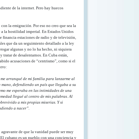
diente de la internet. Pero hay huecos
con la emigración. Por eso no creo que sea la
e a la hostilidad imperial. En Estados Unidos
 financia estaciones de radio y de televisión,
ales que da un seguimiento detallado a la ley
rogar algunas y no lo ha hecho, ni siquiera
 tratar de desalentarnos. En Cuba están,
abido acusaciones de “centrismo”, como si el
ntro
:
o me arranqué de mi familia para lanzarme al
la mano, defendiendo un país que llegaba a su
remo me esperaba en las intimidades de una
humedad llegué al centro de mis palabras. Al
brevivido a mis propias miserias. Y si
endiendo a nacer”.
el agravante de que la vanidad puede ser muy
 El cubano es un pueblo con una conciencia y