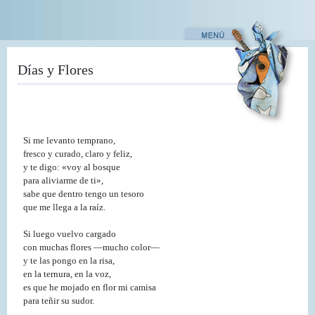
Pasar
al
contenido
principal
Días y Flores
Si me levanto temprano,
fresco y curado, claro y feliz,
y te digo: «voy al bosque
para aliviarme de ti»,
sabe que dentro tengo un tesoro
que me llega a la raíz.
Si luego vuelvo cargado
con muchas flores ―mucho color―
y te las pongo en la risa,
en la ternura, en la voz,
es que he mojado en flor mi camisa
para teñir su sudor.