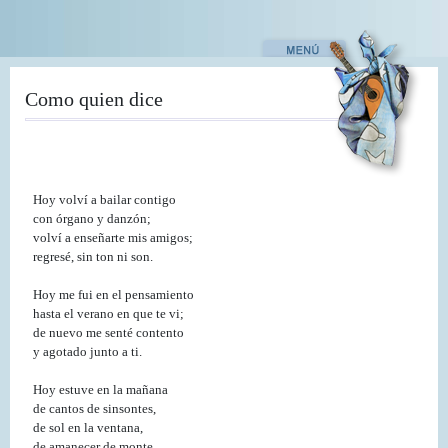
Pasar
al
contenido
principal
Como quien dice
Hoy volví a bailar contigo
con órgano y danzón;
volví a enseñarte mis amigos;
regresé, sin ton ni son.
Hoy me fui en el pensamiento
hasta el verano en que te vi;
de nuevo me senté contento
y agotado junto a ti.
Hoy estuve en la mañana
de cantos de sinsontes,
de sol en la ventana,
de amanecer de monte,