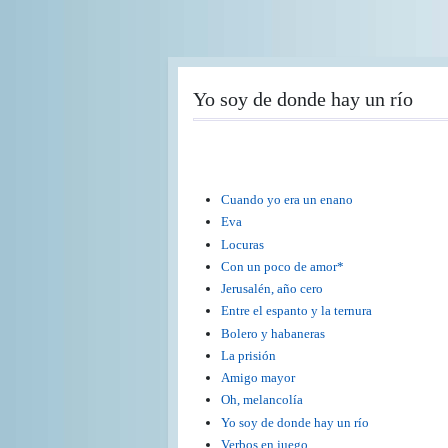
Pasar
al
contenido
principal
Yo soy de donde hay un río
Cuando yo era un enano
Eva
Locuras
Con un poco de amor*
Jerusalén, año cero
Entre el espanto y la ternura
Bolero y habaneras
La prisión
Amigo mayor
Oh, melancolía
Yo soy de donde hay un río
Verbos en juego