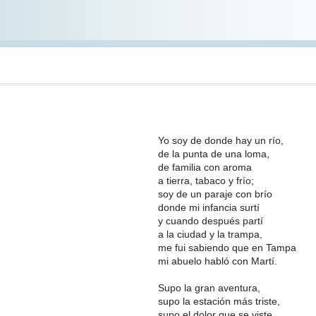
Yo soy de donde hay un río,
de la punta de una loma,
de familia con aroma
a tierra, tabaco y frío;
soy de un paraje con brío
donde mi infancia surtí
y cuando después partí
a la ciudad y la trampa,
me fui sabiendo que en Tampa
mi abuelo habló con Martí.
Supo la gran aventura,
supo la estación más triste,
supo el dolor que se viste