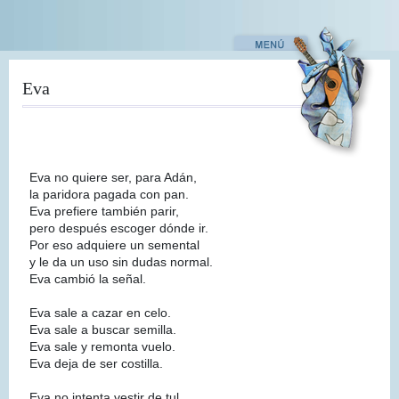
Pasar
al
contenido
principal
Eva
Eva no quiere ser, para Adán,
la paridora pagada con pan.
Eva prefiere también parir,
pero después escoger dónde ir.
Por eso adquiere un semental
y le da un uso sin dudas normal.
Eva cambió la señal.
Eva sale a cazar en celo.
Eva sale a buscar semilla.
Eva sale y remonta vuelo.
Eva deja de ser costilla.
Eva no intenta vestir de tul.