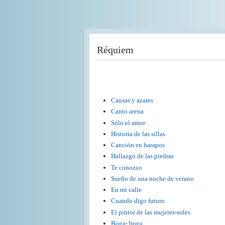
Pasar
al
contenido
principal
Réquiem
Causas y azares
Canto arena
Sólo el amor
Historia de las sillas
Canción en harapos
Hallazgo de las piedras
Te conozco
Sueño de una noche de verano
En mi calle
Cuando digo futuro
El pintor de las mujeres-soles
Boga- boga