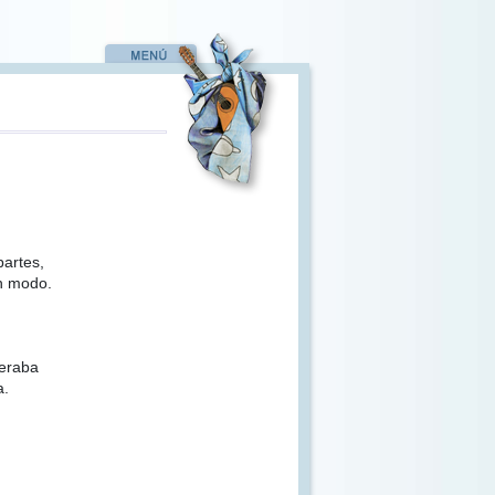
artes,
n modo.
peraba
a.