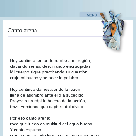
Pasar
al
contenido
principal
Canto arena
Hoy continué tomando rumbo a mi región,
clavando señas, descifrando encrucijadas.
Mi cuerpo sigue practicando su cuestión:
cruje mi hueso y se hace la palabra.
Hoy continué domesticando la razón
llena de asombro ante el día sucedido.
Proyecto un rápido boceto de la acción,
trazo versiones que capturo del olvido.
Por eso canto arena:
roca que luego es multitud del agua buena.
Y canto espuma:
cresta que cuando logra ser, ya no es ninguna.