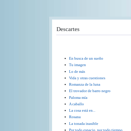
Pasar
al
contenido
principal
Descartes
En busca de un sueño
Tu imagen
Lo de más
Vida y otras cuestiones
Romanza de la luna
El trovador de barro negro
Paloma mía
A caballo
La cosa está en...
Rosana
La tonada inasible
Por todo espacio, por todo tiempo