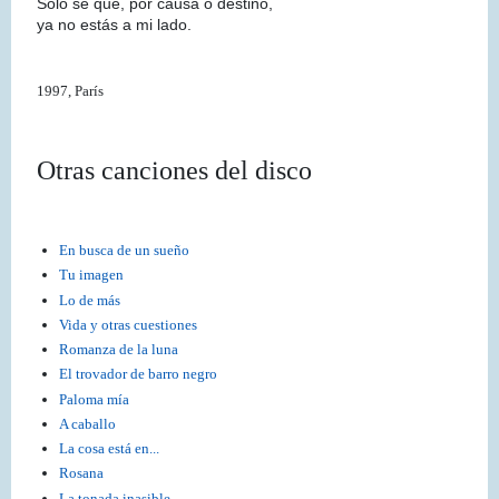
Sólo sé que, por causa o destino,
ya no estás a mi lado.
1997, París
Otras canciones del disco
En busca de un sueño
Tu imagen
Lo de más
Vida y otras cuestiones
Romanza de la luna
El trovador de barro negro
Paloma mía
A caballo
La cosa está en...
Rosana
La tonada inasible