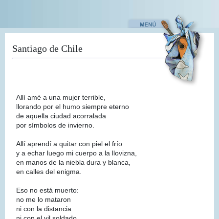
Pasar
al
contenido
principal
Santiago de Chile
Allí amé a una mujer terrible,
llorando por el humo siempre eterno
de aquella ciudad acorralada
por símbolos de invierno.
Allí aprendí a quitar con piel el frío
y a echar luego mi cuerpo a la llovizna,
en manos de la niebla dura y blanca,
en calles del enigma.
Eso no está muerto:
no me lo mataron
ni con la distancia
ni con el vil soldado.