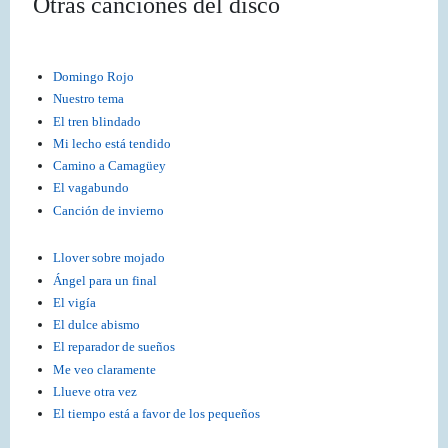
Otras canciones del disco
Domingo Rojo
Nuestro tema
El tren blindado
Mi lecho está tendido
Camino a Camagüey
El vagabundo
Canción de invierno
Llover sobre mojado
Ángel para un final
El vigía
El dulce abismo
El reparador de sueños
Me veo claramente
Llueve otra vez
El tiempo está a favor de los pequeños