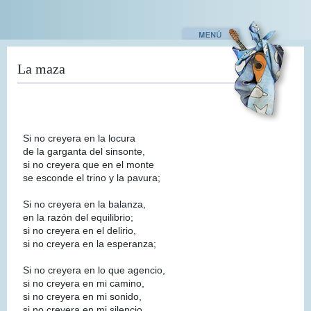
Pasar
al
contenido
principal
La maza
Si no creyera en la locura
de la garganta del sinsonte,
si no creyera que en el monte
se esconde el trino y la pavura;
Si no creyera en la balanza,
en la razón del equilibrio;
si no creyera en el delirio,
si no creyera en la esperanza;
Si no creyera en lo que agencio,
si no creyera en mi camino,
si no creyera en mi sonido,
si no creyera en mi silencio,