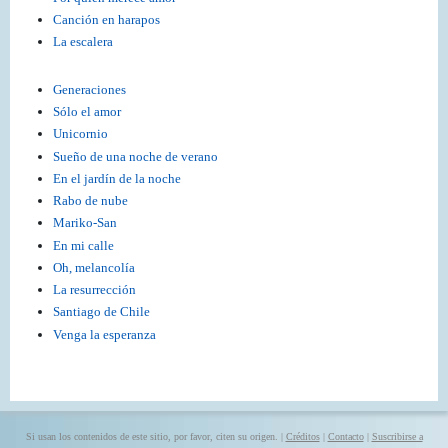
Canción en harapos
La escalera
Generaciones
Sólo el amor
Unicornio
Sueño de una noche de verano
En el jardín de la noche
Rabo de nube
Mariko-San
En mi calle
Oh, melancolía
La resurrección
Santiago de Chile
Venga la esperanza
Si usan los contenidos de este sitio, por favor, citen su origen. |
Créditos
|
Contacto
|
Suscribirse a