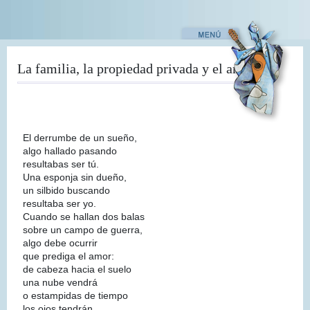
Pasar
al
contenido
principal
La familia, la propiedad privada y el amor
El derrumbe de un sueño,
algo hallado pasando
resultabas ser tú.
Una esponja sin dueño,
un silbido buscando
resultaba ser yo.
Cuando se hallan dos balas
sobre un campo de guerra,
algo debe ocurrir
que prediga el amor:
de cabeza hacia el suelo
una nube vendrá
o estampidas de tiempo
los ojos tendrán.