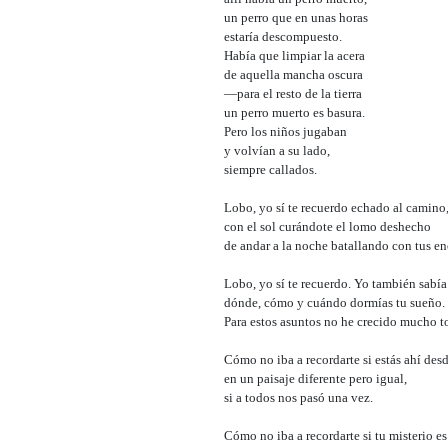
un perro que en unas horas
estaría descompuesto.
Había que limpiar la acera
de aquella mancha oscura
―para el resto de la tierra
un perro muerto es basura.
Pero los niños jugaban
y volvían a su lado,
siempre callados.
Lobo, yo sí te recuerdo echado al camino
con el sol curándote el lomo deshecho
de andar a la noche batallando con tus e
Lobo, yo sí te recuerdo. Yo también sabía
dónde, cómo y cuándo dormías tu sueño.
Para estos asuntos no he crecido mucho t
Cómo no iba a recordarte si estás ahí des
en un paisaje diferente pero igual,
si a todos nos pasó una vez.
Cómo no iba a recordarte si tu misterio es