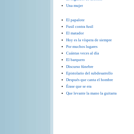
Una mujer
El papalote
Fusil contra fusil
El matador
Hoy es la víspera de siempre
Por muchos lugares
Cuántas veces al día
El barquero
Discurso fúnebre
Epistolario del subdesarrollo
Después que canta el hombre
Érase que se era
Que levante la mano la guitarra