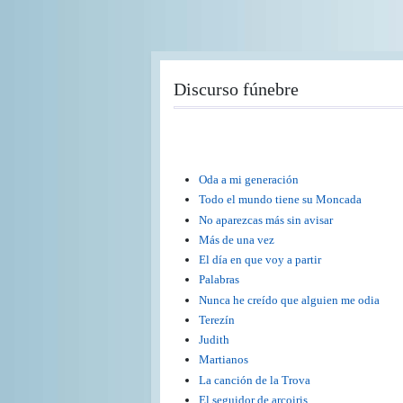
Pasar
al
contenido
principal
Discurso fúnebre
Oda a mi generación
Todo el mundo tiene su Moncada
No aparezcas más sin avisar
Más de una vez
El día en que voy a partir
Palabras
Nunca he creído que alguien me odia
Terezín
Judith
Martianos
La canción de la Trova
El seguidor de arcoiris