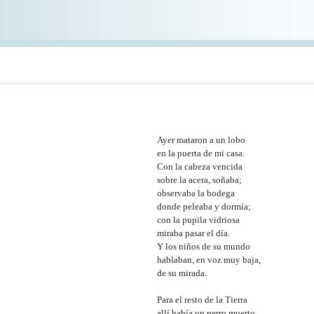
Ayer mataron a un lobo
en la puerta de mi casa.
Con la cabeza vencida
sobre la acera, soñaba;
observaba la bodega
donde peleaba y dormía;
con la pupila vidriosa
miraba pasar el día.
Y los niños de su mundo
hablaban, en voz muy baja,
de su mirada.
Para el resto de la Tierra
allí había un perro muerto,