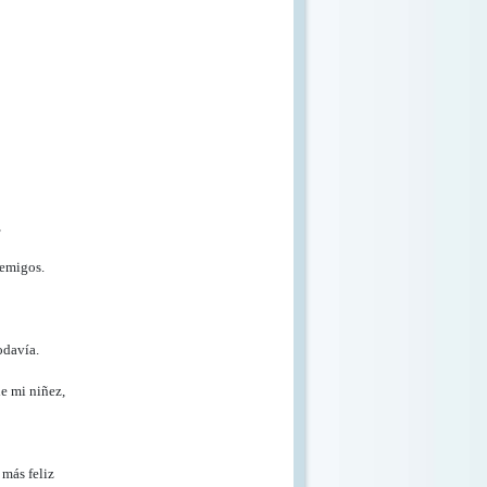
,
nemigos.
odavía.
de mi niñez,
 más feliz