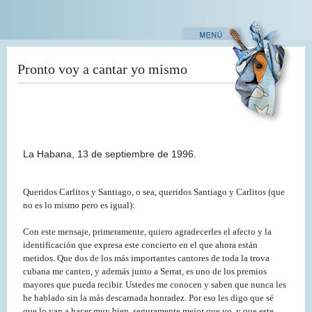
Pasar
al
contenido
principal
Pronto voy a cantar yo mismo
La Habana, 13 de septiembre de 1996.
Queridos Carlitos y Santiago, o sea, queridos Santiago y Carlitos (que
no es lo mismo pero es igual):
Con este mensaje, primeramente, quiero agradecerles el afecto y la
identificación que expresa este concierto en el que ahora están
metidos. Que dos de los más importantes cantores de toda la trova
cubana me canten, y además junto a Serrat, es uno de los premios
mayores que pueda recibir. Ustedes me conocen y saben que nunca les
he hablado sin la más descarnada honradez. Por eso les digo que sé
que lo van a hacer muy bien, seguramente mejor que yo, y que este