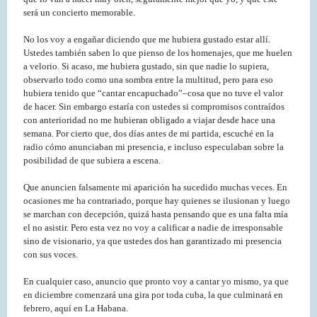
será un concierto memorable.
No los voy a engañar diciendo que me hubiera gustado estar allí.
Ustedes también saben lo que pienso de los homenajes, que me huelen
a velorio. Si acaso, me hubiera gustado, sin que nadie lo supiera,
observarlo todo como una sombra entre la multitud, pero para eso
hubiera tenido que “cantar encapuchado”–cosa que no tuve el valor
de hacer. Sin embargo estaría con ustedes si compromisos contraídos
con anterioridad no me hubieran obligado a viajar desde hace una
semana. Por cierto que, dos días antes de mi partida, escuché en la
radio cómo anunciaban mi presencia, e incluso especulaban sobre la
posibilidad de que subiera a escena.
Que anuncien falsamente mi aparición ha sucedido muchas veces. En
ocasiones me ha contrariado, porque hay quienes se ilusionan y luego
se marchan con decepción, quizá hasta pensando que es una falta mía
el no asistir. Pero esta vez no voy a calificar a nadie de irresponsable
sino de visionario, ya que ustedes dos han garantizado mi presencia
con sus voces.
En cualquier caso, anuncio que pronto voy a cantar yo mismo, ya que
en diciembre comenzará una gira por toda cuba, la que culminará en
febrero, aquí en La Habana.