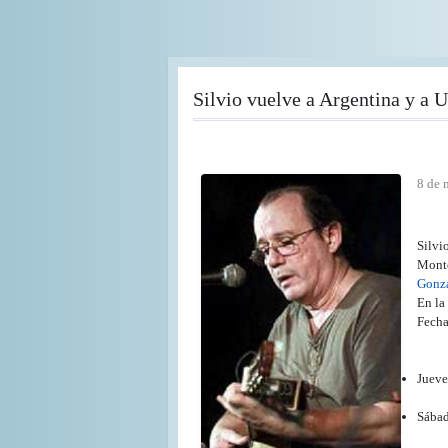
Pasar
al
contenido
principal
Silvio vuelve a Argentina y a 
8 de 
Silvi
Monte
Gonz
En la
Fecha
Jueve
Sábad