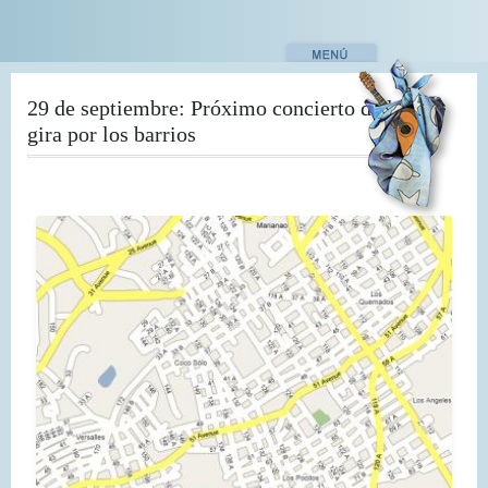
Pasar
al
contenido
principal
29 de septiembre: Próximo concierto de la
gira por los barrios