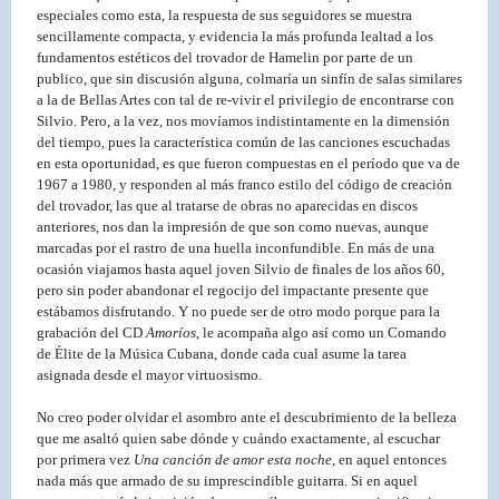
especiales como esta, la respuesta de sus seguidores se muestra
sencillamente compacta, y evidencia la más profunda lealtad a los
fundamentos estéticos del trovador de Hamelin por parte de un
publico, que sin discusión alguna, colmaría un sinfín de salas similares
a la de Bellas Artes con tal de re-vivir el privilegio de encontrarse con
Silvio. Pero, a la vez, nos movíamos indistintamente en la dimensión
del tiempo, pues la característica común de las canciones escuchadas
en esta oportunidad, es que fueron compuestas en el período que va de
1967 a 1980, y responden al más franco estilo del código de creación
del trovador, las que al tratarse de obras no aparecidas en discos
anteriores, nos dan la impresión de que son como nuevas, aunque
marcadas por el rastro de una huella inconfundible. En más de una
ocasión viajamos hasta aquel joven Silvio de finales de los años 60,
pero sin poder abandonar el regocijo del impactante presente que
estábamos disfrutando. Y no puede ser de otro modo porque para la
grabación del CD
Amoríos
, le acompaña algo así como un Comando
de Élite de la Música Cubana, donde cada cual asume la tarea
asignada desde el mayor virtuosismo.
No creo poder olvidar el asombro ante el descubrimiento de la belleza
que me asaltó quien sabe dónde y cuándo exactamente, al escuchar
por primera vez
Una canción de amor esta noche
, en aquel entonces
nada más que armado de su imprescindible guitarra. Si en aquel