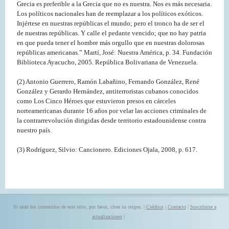
Grecia es preferible a la Grecia que no es nuestra. Nos es más necesaria.
Los políticos nacionales han de reemplazar a los políticos exóticos.
Injértese en nuestras repúblicas el mundo; pero el tronco ha de ser el
de nuestras repúblicas. Y calle el pedante vencido; que no hay patria
en que pueda tener el hombre más orgullo que en nuestras dolorosas
repúblicas americanas.” Martí, José: Nuestra América, p. 34. Fundación
Biblioteca Ayacucho, 2005. República Bolivariana de Venezuela.
(2) Antonio Guerrero, Ramón Labañino, Fernando González, René
González y Gerardo Hernández, antiterroristas cubanos conocidos
como Los Cinco Héroes que estuvieron presos en cárceles
norteamericanas durante 16 años por velar las acciones criminales de
la contrarrevolución dirigidas desde territorio estadounidense contra
nuestro país.
(3) Rodríguez, Silvio: Cancionero. Ediciones Ojala, 2008, p. 617.
Si usan los contenidos de este sitio, por favor, citen su origen. |
Créditos
|
Contacto
|
Suscribirse a
actualizaciones
|