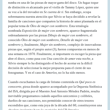
rumba en una de las piezas de mayor garra del disco. Un fugaz toque
de distinción es alcanzado por el violín de Tammy López, quien une
su voz a la del trovador en
Se cuenta de ti
. Sin embargo, ocupa
sobremanera nuestra atención que Silvio se haya decidido a revelar la
familia de canciones que comparten la historia de amor plasmada en el
popular tema de
Óleo de mujer con sombrero
. Esta tetralogía
nombrada
Exposición de mujer con sombrero
, aparece fragmentada
ordenadamente por las piezas
Dibujo de mujer con sombrero
, el
conocido
Óleo de mujer con sombrero, Detalle de mujer con
sombrero
y, finalmente,
Mujer sin sombrero
, complejo de innovadoras
piezas que, según el propio autor (3), fueron compuestas en menos de
una semana en 1970. Finalmente, si importante es escoger la pieza que
abre el disco, como pasa con
Una canción de amor esta noche
, a
Silvio siempre lo ha distinguido el hecho de acertar en la difícil
decisión de seleccionar la mejor propuesta para el cierre de sus
fonogramas. Y en el caso de
Amoríos
, no lo ha sido menos.
Cuando escuchamos la carga de lirismo contenida en
Qué poco es
conocerte
, pieza donde aparece acompañado por la Orquesta Sinfónica
del ISA, dirigida por el Maestro José Antonio Méndez Padrón, resulta
inevitable preguntarnos cuándo aquellos unicornios y colibríes,
dueños de sus canciones, nos permitirán conocer de otros tesoros
escondidos que, como esta joya de la década del 60, constituyeron una
absoluta incógnita hasta la aparición del CD
Amoríos.