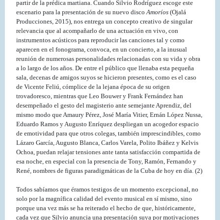
partir de la prédica martiana. Cuando Silvio Rodríguez escoge este
escenario para la presentación de su nuevo disco
Amoríos
(Ojalá
Producciones, 2015), nos entrega un concepto creativo de singular
relevancia que al acompañarlo de una actuación en vivo, con
instrumentos acústicos para reproducir las canciones tal y como
aparecen en el fonograma, convoca, en un concierto, a la inusual
reunión de numerosas personalidades relacionadas con su vida y obra
a lo largo de los años. De entre el público que llenaba esta pequeña
sala, decenas de amigos suyos se hicieron presentes, como es el caso
de Vicente Feliú, cómplice de la lejana época de su origen
trovadoresco, mientras que Leo Bouwer y Frank Fernández han
desempeñado el gesto del magisterio ante semejante Aprendiz, del
mismo modo que Amaury Pérez, José María Vitier, Ernán López Nussa,
Eduardo Ramos y Augusto Enríquez despliegan un acogedor espacio
de emotividad para que otros colegas, también imprescindibles, como
Lázaro García, Augusto Blanca, Carlos Varela, Polito Ibáñez y Kelvis
Ochoa, puedan relajar tensiones ante tanta satisfacción compartida de
esa noche, en especial con la presencia de Tony, Ramón, Fernando y
René, nombres de figuras paradigmáticas de la Cuba de hoy en día. (2)
Todos sabíamos que éramos testigos de un momento excepcional, no
solo por la magnífica calidad del evento musical en sí mismo, sino
porque una vez más se ha reiterado el hecho de que, históricamente,
cada vez que Silvio anuncia una presentación suya por motivaciones