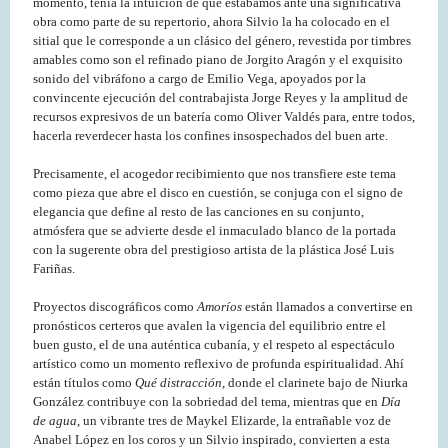
momento, tenía la intuición de que estábamos ante una significativa
obra como parte de su repertorio, ahora Silvio la ha colocado en el
sitial que le corresponde a un clásico del género, revestida por timbres
amables como son el refinado piano de Jorgito Aragón y el exquisito
sonido del vibráfono a cargo de Emilio Vega, apoyados por la
convincente ejecución del contrabajista Jorge Reyes y la amplitud de
recursos expresivos de un batería como Oliver Valdés para, entre todos,
hacerla reverdecer hasta los confines insospechados del buen arte.
Precisamente, el acogedor recibimiento que nos transfiere este tema
como pieza que abre el disco en cuestión, se conjuga con el signo de
elegancia que define al resto de las canciones en su conjunto,
atmósfera que se advierte desde el inmaculado blanco de la portada
con la sugerente obra del prestigioso artista de la plástica José Luis
Fariñas.
Proyectos discográficos como
Amoríos
están llamados a convertirse en
pronósticos certeros que avalen la vigencia del equilibrio entre el
buen gusto, el de una auténtica cubanía, y el respeto al espectáculo
artístico como un momento reflexivo de profunda espiritualidad. Ahí
están títulos como
Qué distracción
, donde el clarinete bajo de Niurka
González contribuye con la sobriedad del tema, mientras que en
Día
de agua
, un vibrante tres de Maykel Elizarde, la entrañable voz de
Anabel López en los coros y un Silvio inspirado, convierten a esta