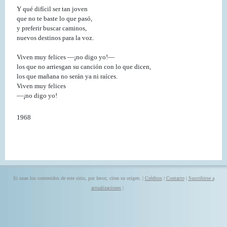
Y qué difícil ser tan joven
que no te baste lo que pasó,
y preferir buscar caminos,
nuevos destinos para la voz.
Viven muy felices ―¡no digo yo!―
los que no arriesgan su canción con lo que dicen,
los que mañana no serán ya ni raíces.
Viven muy felices
―¡no digo yo!
1968
Si usan los contenidos de este sitio, por favor, citen su origen. |
Créditos
|
Contacto
|
Suscribirse a
actualizaciones
|