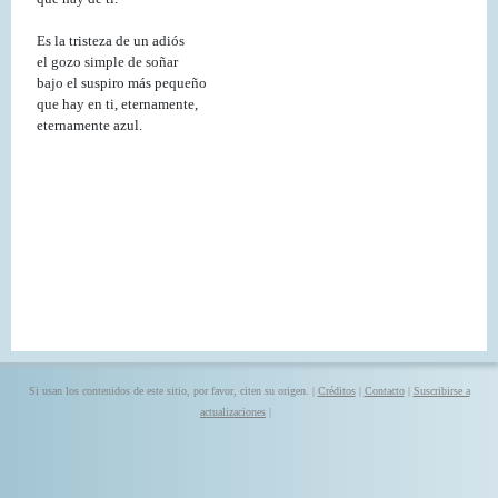
Es la tristeza de un adiós
el gozo simple de soñar
bajo el suspiro más pequeño
que hay en ti, eternamente,
eternamente azul.
Si usan los contenidos de este sitio, por favor, citen su origen. |
Créditos
|
Contacto
|
Suscribirse a
actualizaciones
|