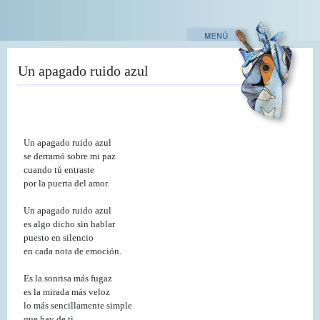
Pasar
al
contenido
principal
Un apagado ruido azul
Un apagado ruido azul
se derramó sobre mi paz
cuando tú entraste
por la puerta del amor.
Un apagado ruido azul
es algo dicho sin hablar
puesto en silencio
en cada nota de emoción.
Es la sonrisa más fugaz
es la mirada más veloz
lo más sencillamente simple
que hay de ti.