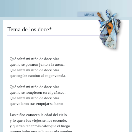
Pasar
al
contenido
principal
Tema de los doce*
Qué sabrá mi niño de doce olas
que no se posaron junto a la arena.
Qué sabrá mi niño de doce olas
que cogían camino al coger vereda.
Qué sabrá mi niño de doce olas
que no se rompieron en el peñasco.
Qué sabrá mi niño de doce olas
que volaron tras empujar su barco.
Los niños conocen la edad del cielo
y lo que a los viejos se nos esconde,
y querrán tener más calor que el fuego
porque hubo una bala por cada nombre.