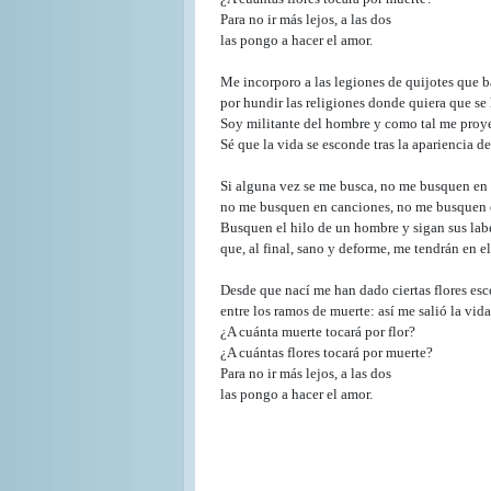
Para no ir más lejos, a las dos
las pongo a hacer el amor.
Me incorporo a las legiones de quijotes que b
por hundir las religiones donde quiera que se 
Soy militante del hombre y como tal me proy
Sé que la vida se esconde tras la apariencia d
Si alguna vez se me busca, no me busquen en 
no me busquen en canciones, no me busquen 
Busquen el hilo de un hombre y sigan sus lab
que, al final, sano y deforme, me tendrán en el
Desde que nací me han dado ciertas flores es
entre los ramos de muerte: así me salió la vida
¿A cuánta muerte tocará por flor?
¿A cuántas flores tocará por muerte?
Para no ir más lejos, a las dos
las pongo a hacer el amor.