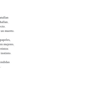
atallan
hallan.
ecto.
e un muerto.
papeles,
en mujeres.
erintos
 instinto.
condidas
.