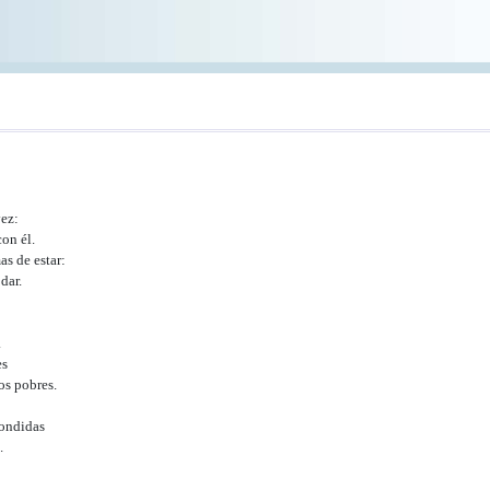
ez:
on él.
s de estar:
dar.
.
es
os pobres.
condidas
.