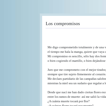
Pasar
al
contenido
principal
Los compromisos
Me digo comprometido totalmente y de una v
el tiempo me hala la manga, quiere que vaya c
Mi compromiso es sencillo, sólo hay dos forma
o bien cogiendo el martillo, o bien dejándose 
Juro que me comprometo con el mejor tirador,
siempre que tire sujeto firmemente al corazón
Me declaro partidario de las campañas salobr
mientras la miel sea un sudario que regalar a l
Desde que nací me han dado ciertas flores es
entre los ramos de muerte: así me salió la vida
¿A cuánta muerte tocará por flor?
¿A cuántas flores tocará por muerte?