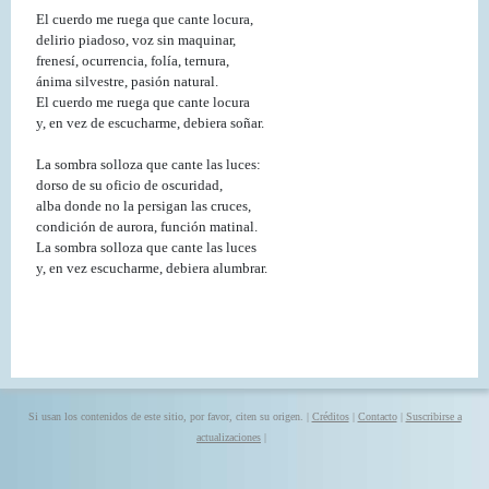
El cuerdo me ruega que cante locura,
delirio piadoso, voz sin maquinar,
frenesí, ocurrencia, folía, ternura,
ánima silvestre, pasión natural.
El cuerdo me ruega que cante locura
y, en vez de escucharme, debiera soñar.
La sombra solloza que cante las luces:
dorso de su oficio de oscuridad,
alba donde no la persigan las cruces,
condición de aurora, función matinal.
La sombra solloza que cante las luces
y, en vez escucharme, debiera alumbrar.
Si usan los contenidos de este sitio, por favor, citen su origen. |
Créditos
|
Contacto
|
Suscribirse a
actualizaciones
|