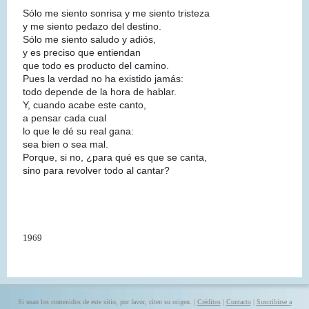
Sólo me siento sonrisa y me siento tristeza
y me siento pedazo del destino.
Sólo me siento saludo y adiós,
y es preciso que entiendan
que todo es producto del camino.
Pues la verdad no ha existido jamás:
todo depende de la hora de hablar.
Y, cuando acabe este canto,
a pensar cada cual
lo que le dé su real gana:
sea bien o sea mal.
Porque, si no, ¿para qué es que se canta,
sino para revolver todo al cantar?
1969
Si usan los contenidos de este sitio, por favor, citen su origen. |
Créditos
|
Contacto
|
Suscribirse a