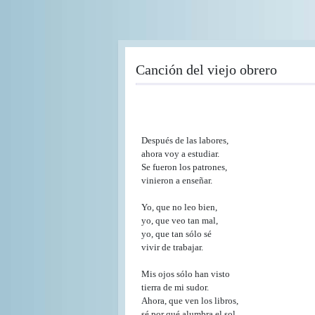
Pasar
al
contenido
principal
Canción del viejo obrero
Después de las labores,
ahora voy a estudiar.
Se fueron los patrones,
vinieron a enseñar.
Yo, que no leo bien,
yo, que veo tan mal,
yo, que tan sólo sé
vivir de trabajar.
Mis ojos sólo han visto
tierra de mi sudor.
Ahora, que ven los libros,
sé por qué alumbra el sol.