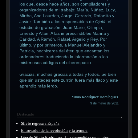
los que, desde hace años, son compiladores y
organizadores de mi trabajo: María, Núñez, Lucy,
Mirtha, Ana Lourdes, Jorge, Gerardo, Rafaelito y
Javier. También a los responsables de
Ojalá
, el
estudio de grabación: Juan Mario, Olimpia,
Ernesto y Allan. A las imprescindibles Marina y
Caridad. A Ramón, Rafael, Argelio y Rey. Por
último, y por primeros, a Manuel Alejandro y
Patricia, hechiceros del éter, que encantan los
ordenadores traduciendo la información a los
misteriosos códigos del ciberespacio.
Gracias, muchas gracias a todas y todos. Sé bien
que sin ustedes este zurrón fuera más flaco y este
aprendiz más lerdo.
Silvio Rodríguez Domínguez
9 de mayo de 2011
Destacado
Silvio regresa a España
El trovador de la revolución y la ternura
Gira de Silvio Rodríguez: Una despedida con puntos